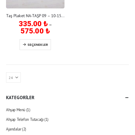
Bu
Taş Plaket NA-TAŞP 09 – 10-15-20 cm
ürünün
335.00
₺
birden
–
Fiyat
fazla
575.00
₺
aralığı:
varyasyonu
335.00 ₺
var.
Bu
-
SEÇENEKLER
Seçenekler
ürünün
575.00 ₺
ürün
birden
sayfasından
fazla
seçilebilir
varyasyonu
var.
Seçenekler
ürün
sayfasından
seçilebilir
KATEGORİLER
Ahşap Menü
(1)
Ahşap Telefon Tutacağı
(1)
Ajandalar
(2)