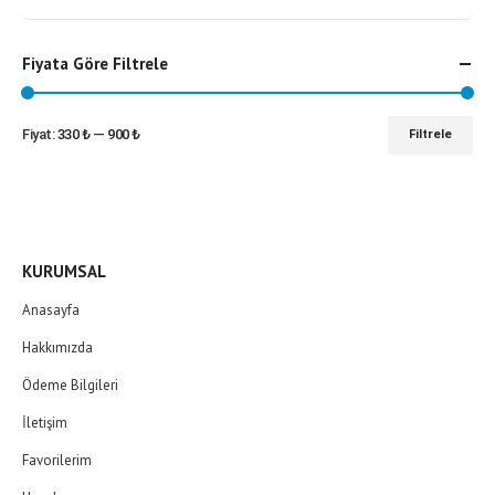
Fiyata Göre Filtrele
Fiyat:
330 ₺
—
900 ₺
Filtrele
En
En
düşük
yüksek
fiyat
fiyat
KURUMSAL
Anasayfa
Hakkımızda
Ödeme Bilgileri
İletişim
Favorilerim