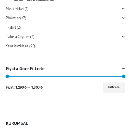
Metal Etiket
(1)
Plaketler
(47)
T-shirt
(2)
Tabela Çeşitleri
(4)
Yaka İsimlikleri
(20)
Fiyata Göre Filtrele
Fiyat:
1,290 ₺
—
1,300 ₺
Filtrele
En
En
düşük
yüksek
fiyat
fiyat
KURUMSAL