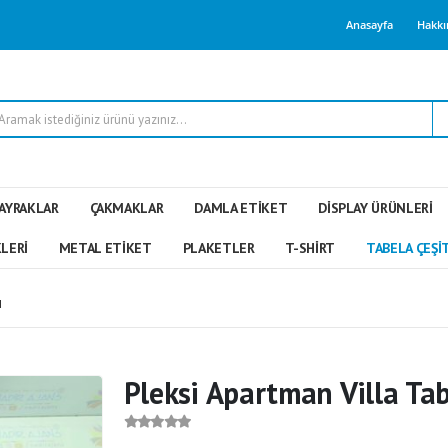
Anasayfa
Hakkı
AYRAKLAR
ÇAKMAKLAR
DAMLA ETIKET
DISPLAY ÜRÜNLERI
LERI
METAL ETIKET
PLAKETLER
T-SHIRT
TABELA ÇEŞI
I
Pleksi Apartman Villa Tab
0
out of 5