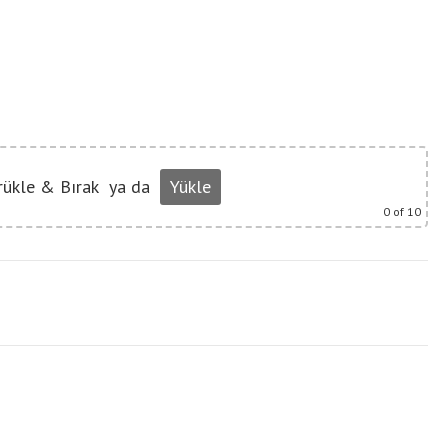
rükle & Bırak
ya da
Yükle
0
of 10