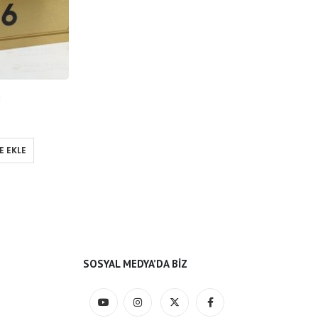
ı
E EKLE
SOSYAL MEDYA’DA BIZ