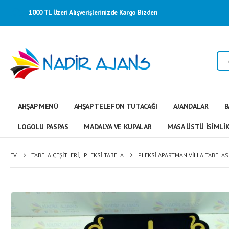
1000 TL Üzeri Alışverişlerinizde Kargo Bizden
AHŞAP MENÜ
AHŞAP TELEFON TUTACAĞI
AJANDALAR
B
LOGOLU PASPAS
MADALYA VE KUPALAR
MASA ÜSTÜ İSIMLIK
EV
TABELA ÇEŞITLERI
,
PLEKSI TABELA
PLEKSI APARTMAN VILLA TABELAS