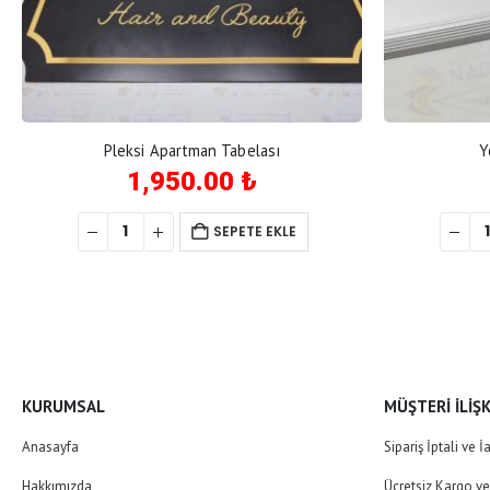
Pleksi Apartman Tabelası
Y
1,950.00
₺
SEPETE EKLE
KURUMSAL
MÜŞTERI İLIŞK
Anasayfa
Sipariş İptali ve İ
Hakkımızda
Ücretsiz Kargo v