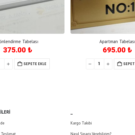
önlendirme Tabelası
Apartman Tabelas
375.00
₺
695.00
₺
SEPETE EKLE
SEPET
ILERI
_
ade
Kargo Takibi
e Teslimat
Nasıl Sipariş Verebilirim?