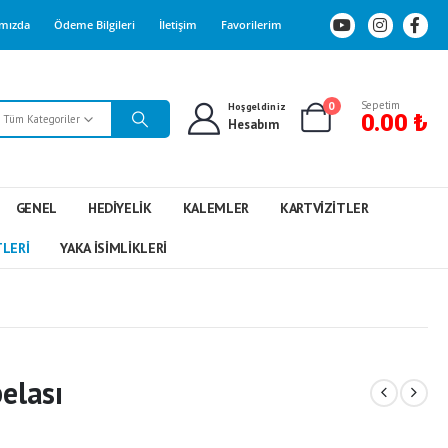
mızda
Ödeme Bilgileri
İletişim
Favorilerim
0
Sepetim
Hoşgeldiniz
0.00
₺
Tüm Kategoriler
Hesabım
GENEL
HEDIYELIK
KALEMLER
KARTVIZITLER
TLERI
YAKA İSIMLIKLERI
elası