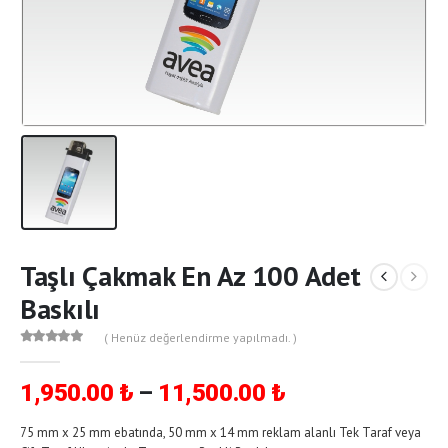
Taşlı Çakmak En Az 100 Adet
Baskılı
( Henüz değerlendirme yapılmadı. )
0
out of 5
Fiyat
–
1,950.00
₺
11,500.00
₺
aralığı:
1,950.00 ₺
75 mm x 25 mm ebatında, 50 mm x 14 mm reklam alanlı Tek Taraf veya