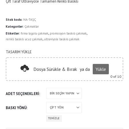
-
Çift Taraf Ultraviyole Tamamen Renkli Baskılı
11,500.00 ₺
Stok kodu:
NA-TAŞÇ
Kategoriler:
Çakmaklar
Etiketler:
firma logolu çakmak
,
promosyon baskılı çakmak
,
renkli baskılı ucuz çakmak
,
ultraviyole baskılı çakmak
TASARIM YÜKLE
Dosya Sürükle & Bırak
ya da
Yükle
0
of 10
ADET SEÇENEKLERI
BASKI YÖNÜ
TEMIZLE