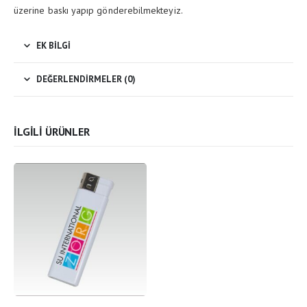
üzerine baskı yapıp gönderebilmekteyiz.
EK BILGI
DEĞERLENDIRMELER (0)
İLGILI ÜRÜNLER
Bu ürünün birden fazla varyasyonu var. Seçenekler ürün sayfasından seçilebilir