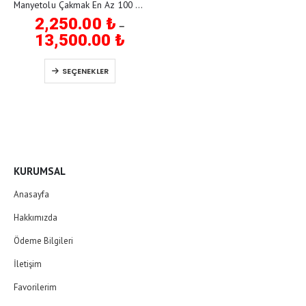
Manyetolu Çakmak En Az 100 adet BASKILI
2,250.00
₺
–
Fiyat
13,500.00
₺
aralığı:
2,250.00 ₺
Bu ürünün birden fazla varyasyonu var. Seçenekler ürün sayfasından seçilebilir
-
SEÇENEKLER
13,500.00 ₺
KURUMSAL
Anasayfa
Hakkımızda
Ödeme Bilgileri
İletişim
Favorilerim