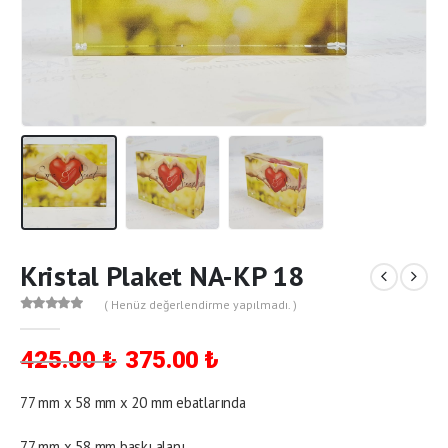
Kristal Plaket NA-KP 18
( Henüz değerlendirme yapılmadı. )
0
out of 5
Orijinal
Şu
425.00
₺
375.00
₺
fiyat:
andaki
425.00 ₺.
fiyat:
77 mm x 58 mm x 20 mm ebatlarında
375.00 ₺.
77 mm x 58 mm baskı alanı