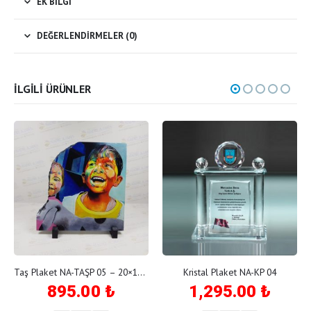
EK BILGI
DEĞERLENDIRMELER (0)
İLGILI ÜRÜNLER
Taş Plaket NA-TAŞP 05 – 20×19 cm kırık
Kristal Plaket NA-KP 04
895.00
₺
1,295.00
₺