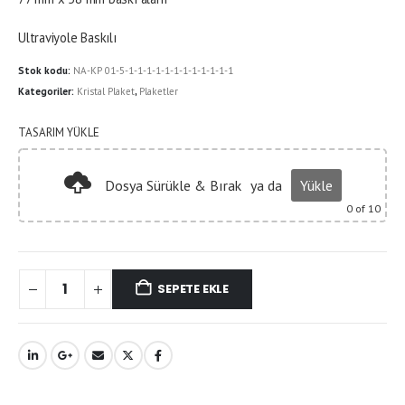
Ultraviyole Baskılı
Stok kodu:
NA-KP 01-5-1-1-1-1-1-1-1-1-1-1-1-1
Kategoriler:
Kristal Plaket
,
Plaketler
TASARIM YÜKLE
Dosya Sürükle & Bırak
ya da
Yükle
0
of 10
SEPETE EKLE